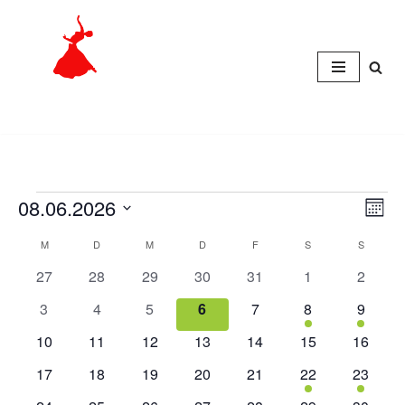
Zum
Inhalt
springen
08.06.2026
Ans
Ver
Monat
Datum
Ans
Nav
M
D
M
D
F
S
S
Kalender
wählen.
Nav
0
0
0
0
0
0
0
27
28
29
30
31
1
2
von
Veranstaltungen
Veranstaltungen
Veranstaltungen
Veranstaltungen
Veranstaltungen
Veranstaltunge
Veranst
0
0
0
0
0
1
1
3
4
5
6
7
8
9
Veranstaltungen
Veranstaltungen
Veranstaltungen
Veranstaltungen
Veranstaltungen
Veranstaltungen
Veranstaltung
Veranst
0
0
0
0
0
0
0
10
11
12
13
14
15
16
Veranstaltungen
Veranstaltungen
Veranstaltungen
Veranstaltungen
Veranstaltungen
Veranstaltungen
Veranst
0
0
0
0
0
1
1
17
18
19
20
21
22
23
Veranstaltungen
Veranstaltungen
Veranstaltungen
Veranstaltungen
Veranstaltungen
Veranstaltung
Veranst